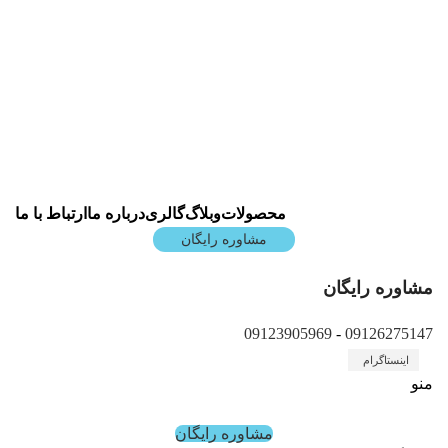
شرکت دانش بنیان پیشگامان صنعت سپهر آرمان با نام
تجاری SamSky
کارخانه: تهران، شهریار، شهرک صنعتی شهریار شهید
سلیمانی، میدان اول، شماره 96
info@samsky.org
محصولات
وبلاگ
گالری
درباره ما
ارتباط با ما
مشاوره رایگان
مشاوره رایگان
09123905969
-
09126275147
اینستاگرام
منو
مشاوره رایگان