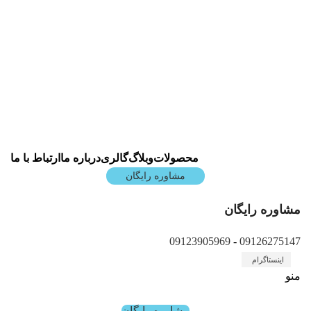
شرکت دانش بنیان پیشگامان صنعت سپهر آرمان با نام
تجاری SamSky
کارخانه: تهران، شهریار، شهرک صنعتی شهریار شهید
سلیمانی، میدان اول، شماره 96
info@samsky.org
محصولات
وبلاگ
گالری
درباره ما
ارتباط با ما
مشاوره رایگان
مشاوره رایگان
09123905969
-
09126275147
اینستاگرام
منو
مشاوره رایگان