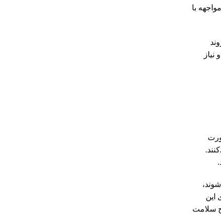
واجهه با
وند
نیاز
ت به‌صورت
نند.
شوند،
 این
ح سلامت