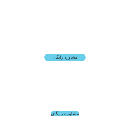
اری SamSky
کارخانه: تهران، شهریار، شهرک صن
مشاوره رایگان
مشاوره رایگان