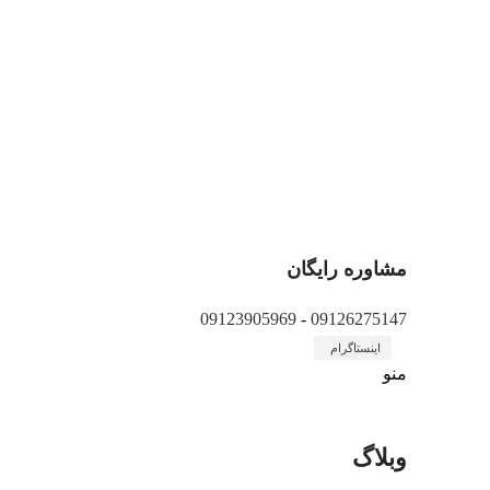
شرکت دانش بنیان پیشگامان صنعت سپهر آرمان با نام تج
مشاوره رایگان
09123905969
-
09126275147
اینستاگرام
منو
وبلاگ