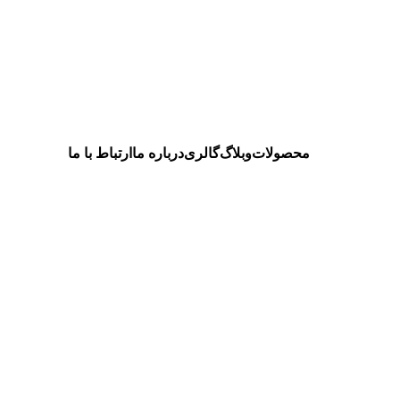
عتی شهریار شهید سلیمانی، میدان اول، شماره 96
info@samsky.org
محصولات
وبلاگ
گالری
درباره ما
ارتباط با ما