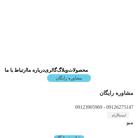
شرکت دانش بنیان پیشگامان صنعت سپهر آرمان با نام
تجاری SamSky
کارخانه: تهران، شهریار، شهرک صنعتی شهریار شهید
سلیمانی، میدان اول، شماره 96
info@samsky.org
محصولات
وبلاگ
گالری
درباره ما
ارتباط با ما
مشاوره رایگان
مشاوره رایگان
09123905969
-
09126275147
اینستاگرام
منو
مشاوره رایگان